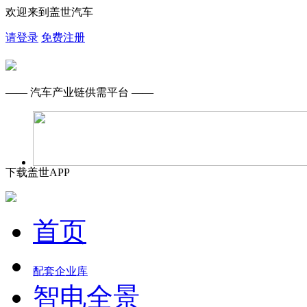
欢迎来到盖世汽车
请登录
免费注册
—— 汽车产业链供需平台 ——
下载盖世APP
首页
配套企业库
智电全景