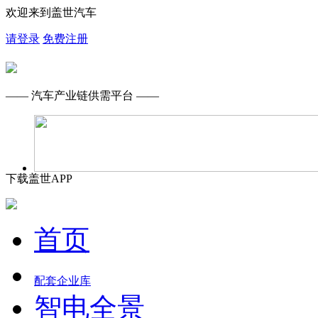
欢迎来到盖世汽车
请登录
免费注册
—— 汽车产业链供需平台 ——
下载盖世APP
首页
配套企业库
智电全景