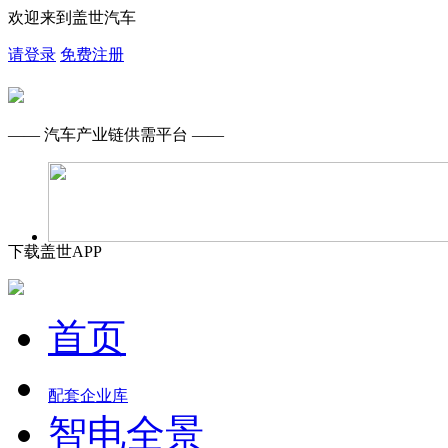
欢迎来到盖世汽车
请登录
免费注册
—— 汽车产业链供需平台 ——
下载盖世APP
首页
配套企业库
智电全景