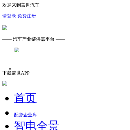
欢迎来到盖世汽车
请登录
免费注册
—— 汽车产业链供需平台 ——
下载盖世APP
首页
配套企业库
智电全景