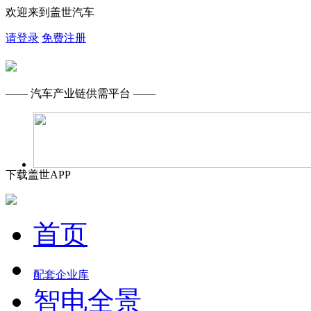
欢迎来到盖世汽车
请登录
免费注册
—— 汽车产业链供需平台 ——
下载盖世APP
首页
配套企业库
智电全景