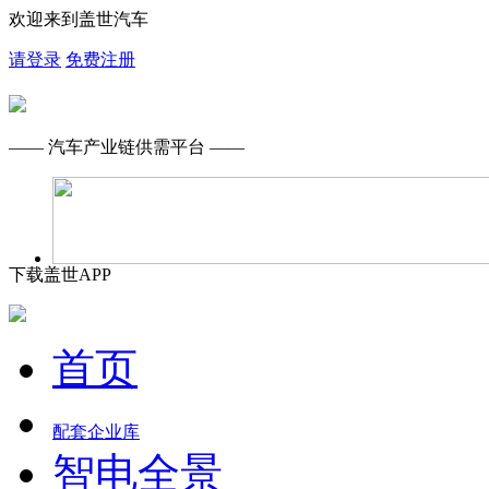
欢迎来到盖世汽车
请登录
免费注册
—— 汽车产业链供需平台 ——
下载盖世APP
首页
配套企业库
智电全景