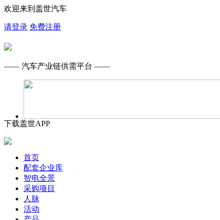
欢迎来到盖世汽车
请登录
免费注册
—— 汽车产业链供需平台 ——
下载盖世APP
首页
配套企业库
智电全景
采购项目
人脉
活动
产品