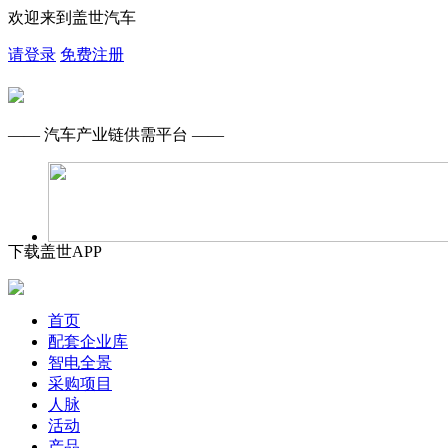
欢迎来到盖世汽车
请登录
免费注册
—— 汽车产业链供需平台 ——
下载盖世APP
首页
配套企业库
智电全景
采购项目
人脉
活动
产品