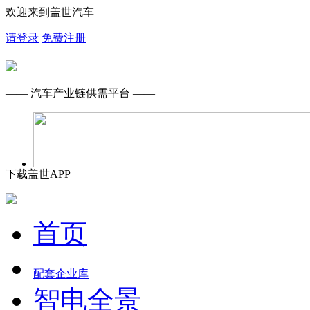
欢迎来到盖世汽车
请登录
免费注册
—— 汽车产业链供需平台 ——
下载盖世APP
首页
配套企业库
智电全景