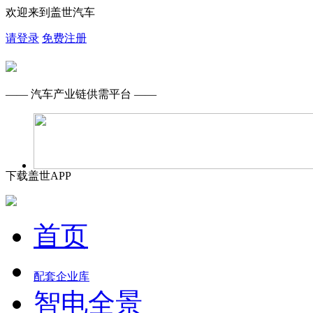
欢迎来到盖世汽车
请登录
免费注册
—— 汽车产业链供需平台 ——
下载盖世APP
首页
配套企业库
智电全景