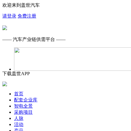
欢迎来到盖世汽车
请登录
免费注册
—— 汽车产业链供需平台 ——
下载盖世APP
首页
配套企业库
智电全景
采购项目
人脉
活动
产品