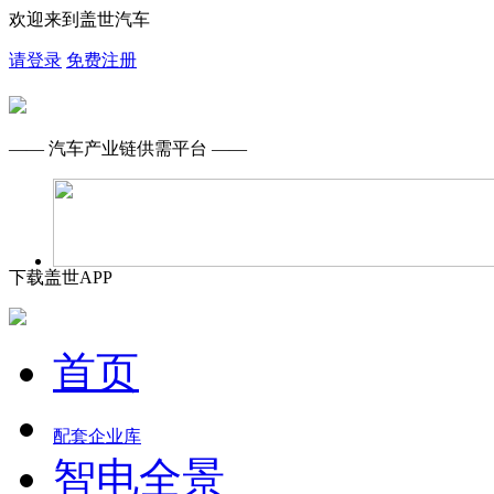
欢迎来到盖世汽车
请登录
免费注册
—— 汽车产业链供需平台 ——
下载盖世APP
首页
配套企业库
智电全景