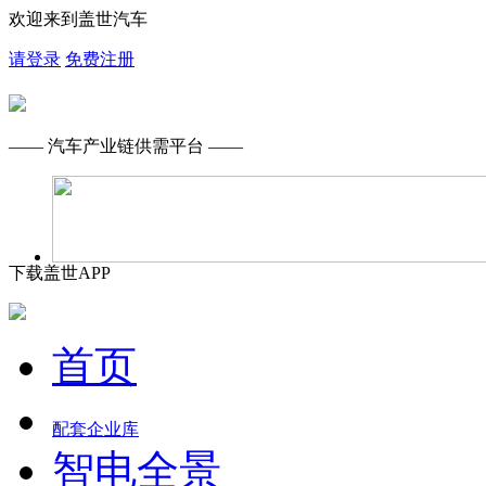
欢迎来到盖世汽车
请登录
免费注册
—— 汽车产业链供需平台 ——
下载盖世APP
首页
配套企业库
智电全景