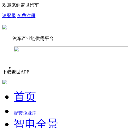
欢迎来到盖世汽车
请登录
免费注册
—— 汽车产业链供需平台 ——
下载盖世APP
首页
配套企业库
智电全景