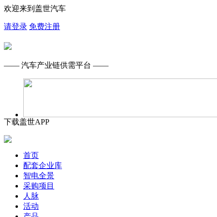
欢迎来到盖世汽车
请登录
免费注册
—— 汽车产业链供需平台 ——
下载盖世APP
首页
配套企业库
智电全景
采购项目
人脉
活动
产品