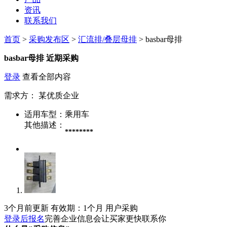
资讯
联系我们
首页
>
采购发布区
>
汇流排/叠层母排
> basbar母排
basbar母排
近期采购
登录
查看全部内容
需求方：
某优质企业
适用车型：
乘用车
其他描述：
********
3个月前更新
有效期：1个月
用户采购
登录后报名
完善企业信息会让买家更快联系你