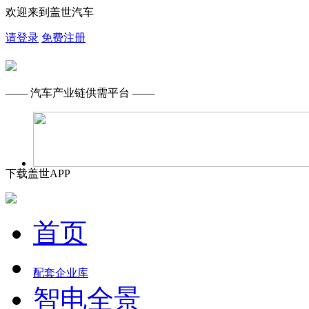
欢迎来到盖世汽车
请登录
免费注册
—— 汽车产业链供需平台 ——
下载盖世APP
首页
配套企业库
智电全景