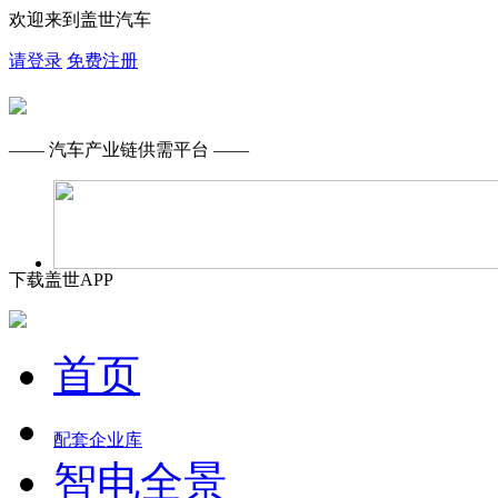
欢迎来到盖世汽车
请登录
免费注册
—— 汽车产业链供需平台 ——
下载盖世APP
首页
配套企业库
智电全景