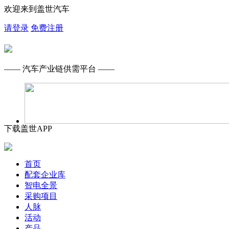
欢迎来到盖世汽车
请登录
免费注册
—— 汽车产业链供需平台 ——
下载盖世APP
首页
配套企业库
智电全景
采购项目
人脉
活动
产品