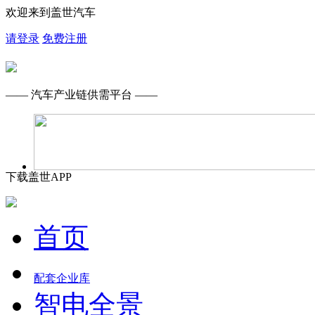
欢迎来到盖世汽车
请登录
免费注册
—— 汽车产业链供需平台 ——
下载盖世APP
首页
配套企业库
智电全景