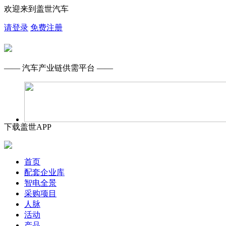
欢迎来到盖世汽车
请登录
免费注册
—— 汽车产业链供需平台 ——
下载盖世APP
首页
配套企业库
智电全景
采购项目
人脉
活动
产品