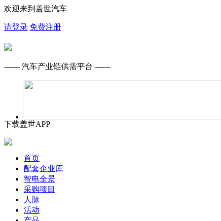
欢迎来到盖世汽车
请登录
免费注册
—— 汽车产业链供需平台 ——
下载盖世APP
首页
配套企业库
智电全景
采购项目
人脉
活动
产品