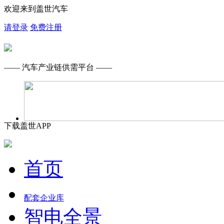
欢迎来到盖世汽车
请登录
免费注册
—— 汽车产业链供需平台 ——
下载盖世APP
首页
配套企业库
智电全景