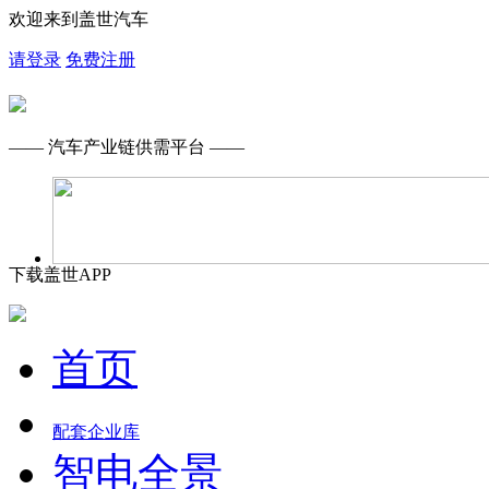
欢迎来到盖世汽车
请登录
免费注册
—— 汽车产业链供需平台 ——
下载盖世APP
首页
配套企业库
智电全景