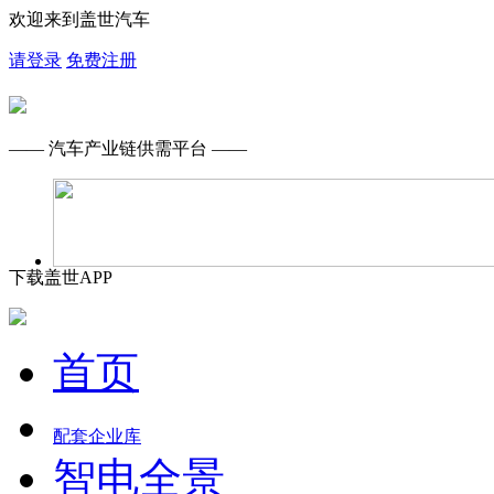
欢迎来到盖世汽车
请登录
免费注册
—— 汽车产业链供需平台 ——
下载盖世APP
首页
配套企业库
智电全景