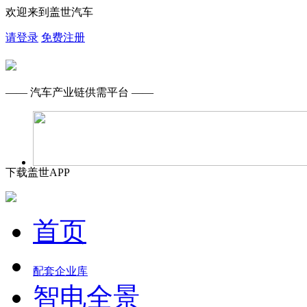
欢迎来到盖世汽车
请登录
免费注册
—— 汽车产业链供需平台 ——
下载盖世APP
首页
配套企业库
智电全景