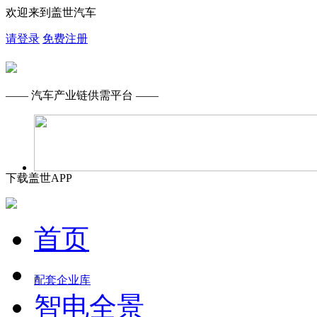
欢迎来到盖世汽车
请登录
免费注册
—— 汽车产业链供需平台 ——
下载盖世APP
首页
配套企业库
智电全景