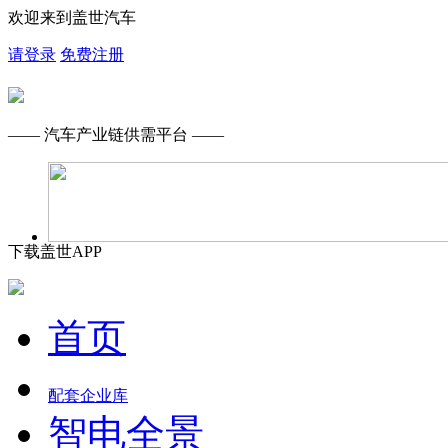
欢迎来到盖世汽车
请登录
免费注册
—— 汽车产业链供需平台 ——
下载盖世APP
首页
配套企业库
智电全景