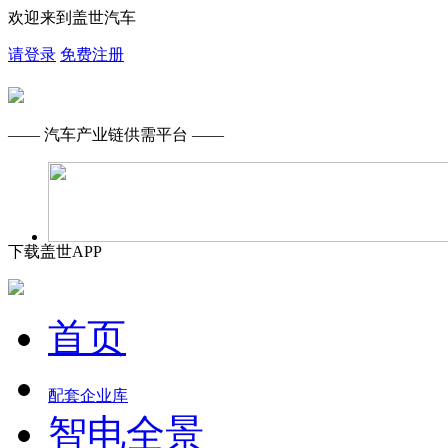
欢迎来到盖世汽车
请登录
免费注册
—— 汽车产业链供需平台 ——
下载盖世APP
首页
配套企业库
智电全景