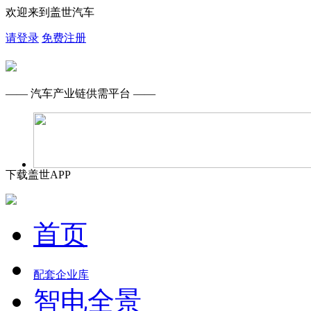
欢迎来到盖世汽车
请登录
免费注册
—— 汽车产业链供需平台 ——
下载盖世APP
首页
配套企业库
智电全景