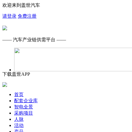
欢迎来到盖世汽车
请登录
免费注册
—— 汽车产业链供需平台 ——
下载盖世APP
首页
配套企业库
智电全景
采购项目
人脉
活动
产品