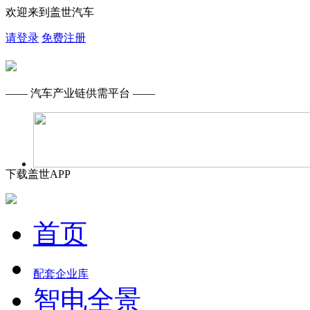
欢迎来到盖世汽车
请登录
免费注册
—— 汽车产业链供需平台 ——
下载盖世APP
首页
配套企业库
智电全景