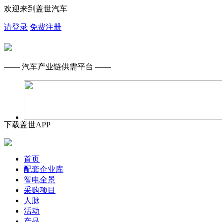
欢迎来到盖世汽车
请登录
免费注册
—— 汽车产业链供需平台 ——
下载盖世APP
首页
配套企业库
智电全景
采购项目
人脉
活动
产品