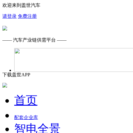
欢迎来到盖世汽车
请登录
免费注册
—— 汽车产业链供需平台 ——
下载盖世APP
首页
配套企业库
智电全景