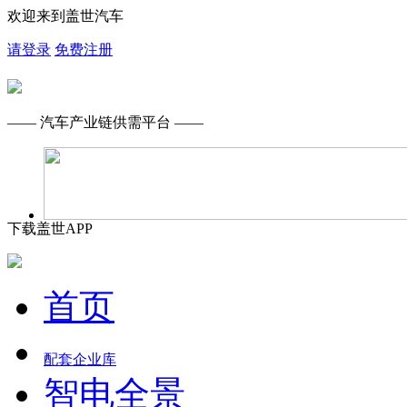
欢迎来到盖世汽车
请登录
免费注册
—— 汽车产业链供需平台 ——
下载盖世APP
首页
配套企业库
智电全景