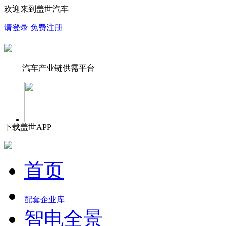
欢迎来到盖世汽车
请登录
免费注册
—— 汽车产业链供需平台 ——
下载盖世APP
首页
配套企业库
智电全景