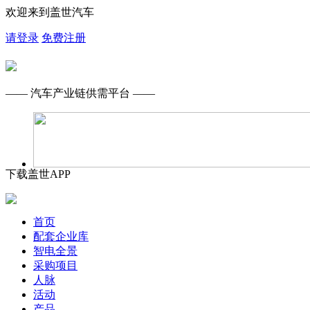
欢迎来到盖世汽车
请登录
免费注册
—— 汽车产业链供需平台 ——
下载盖世APP
首页
配套企业库
智电全景
采购项目
人脉
活动
产品