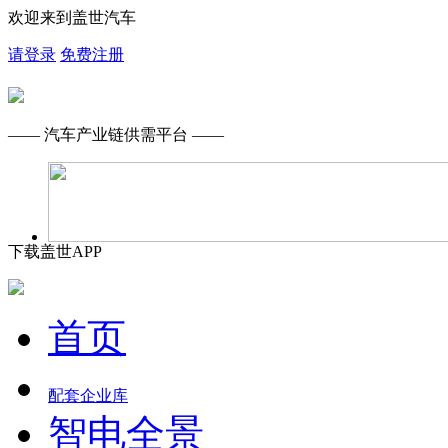
欢迎来到盖世汽车
请登录
免费注册
—— 汽车产业链供需平台 ——
下载盖世APP
首页
配套企业库
智电全景