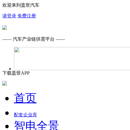
欢迎来到盖世汽车
请登录
免费注册
—— 汽车产业链供需平台 ——
下载盖世APP
首页
配套企业库
智电全景