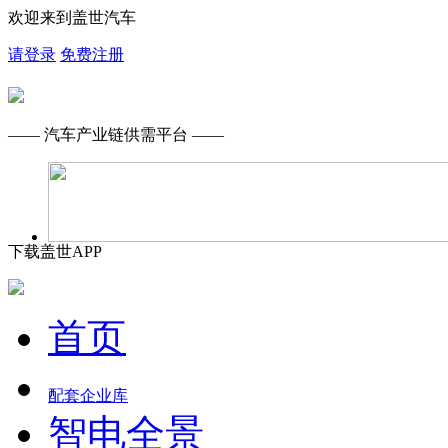
欢迎来到盖世汽车
请登录
免费注册
—— 汽车产业链供需平台 ——
下载盖世APP
首页
配套企业库
智电全景