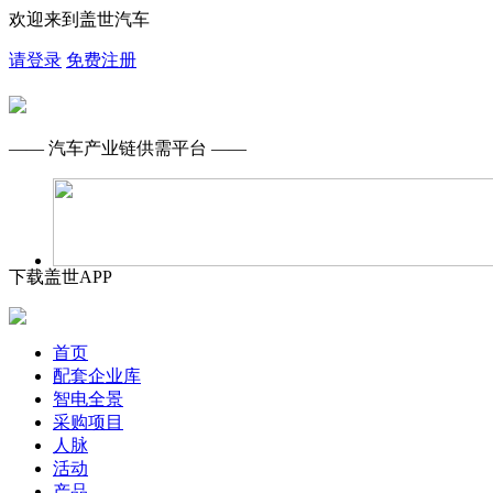
欢迎来到盖世汽车
请登录
免费注册
—— 汽车产业链供需平台 ——
下载盖世APP
首页
配套企业库
智电全景
采购项目
人脉
活动
产品