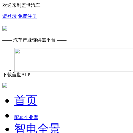
欢迎来到盖世汽车
请登录
免费注册
—— 汽车产业链供需平台 ——
下载盖世APP
首页
配套企业库
智电全景