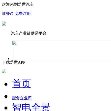
欢迎来到盖世汽车
请登录
免费注册
—— 汽车产业链供需平台 ——
下载盖世APP
首页
配套企业库
智电全景