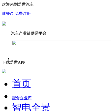
欢迎来到盖世汽车
请登录
免费注册
—— 汽车产业链供需平台 ——
下载盖世APP
首页
配套企业库
智电全景