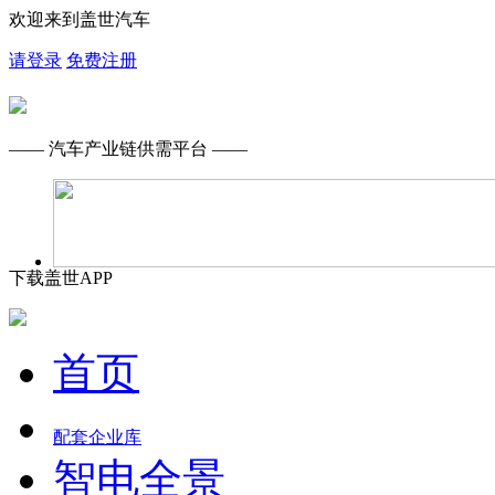
欢迎来到盖世汽车
请登录
免费注册
—— 汽车产业链供需平台 ——
下载盖世APP
首页
配套企业库
智电全景