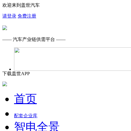
欢迎来到盖世汽车
请登录
免费注册
—— 汽车产业链供需平台 ——
下载盖世APP
首页
配套企业库
智电全景