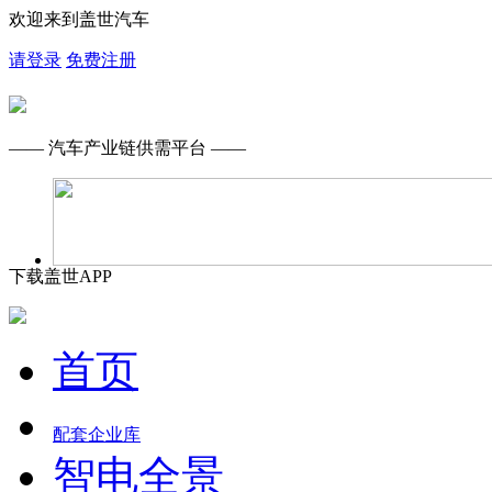
欢迎来到盖世汽车
请登录
免费注册
—— 汽车产业链供需平台 ——
下载盖世APP
首页
配套企业库
智电全景