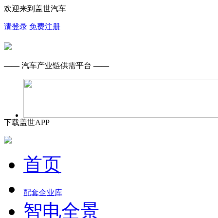
欢迎来到盖世汽车
请登录
免费注册
—— 汽车产业链供需平台 ——
下载盖世APP
首页
配套企业库
智电全景