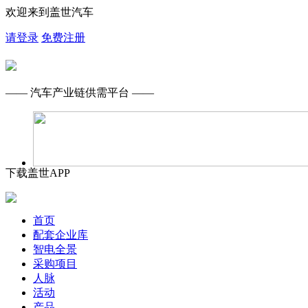
欢迎来到盖世汽车
请登录
免费注册
—— 汽车产业链供需平台 ——
下载盖世APP
首页
配套企业库
智电全景
采购项目
人脉
活动
产品