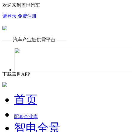
欢迎来到盖世汽车
请登录
免费注册
—— 汽车产业链供需平台 ——
下载盖世APP
首页
配套企业库
智电全景