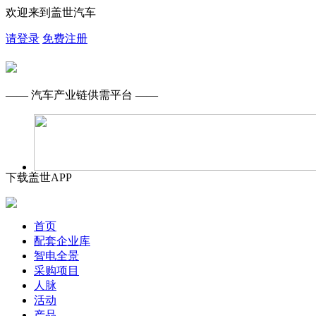
欢迎来到盖世汽车
请登录
免费注册
—— 汽车产业链供需平台 ——
下载盖世APP
首页
配套企业库
智电全景
采购项目
人脉
活动
产品